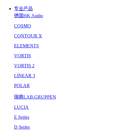
专业产品
德国HK Audio
COSMO
CONTOUR X
ELEMENTS
VORTIS
VORTIS 2
LINEAR 3
POLAR
瑞典LAB.GRUPPEN
LUCIA
E Series
D Series