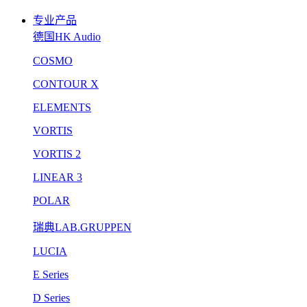
专业产品
德国HK Audio
COSMO
CONTOUR X
ELEMENTS
VORTIS
VORTIS 2
LINEAR 3
POLAR
瑞典LAB.GRUPPEN
LUCIA
E Series
D Series