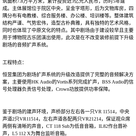
筑面积7.8万平方米，累计投资近3亿元人民币，历时5年建
成。主体展馆位于院区中央，呈金字塔形，后为文物库房，四
隅分布有电教楼、综合服务楼、办公楼、培训楼等。整体建筑
结构严谨、气势宏伟，造型古朴典雅，具有独特的艺术风格，
同时也体现了中原文化的特点。其中剧场由于建设较早且主要
用于博物院古乐团演出使用，此次是在不改变装修前提下升级
剧场的音频扩声系统。
工程特点：
恒昱集团为剧场扩声系统的升级改造提供了完整的音频解决方
案，主要使用HK Audio的Vortis系列完成扩声，BSS Audio的信
号处理器负责信号处理，Crown功放提供功率保障。
鉴于剧场的建声环境，声桥部分左右各一只VR 11514，中央
声道2只VR11514，左右声道各配两只VR21214，保证观众席
两侧有清晰的声音，CT 118 Sub为低音音箱，IL82作台唇补
声，L5 112 X为舞台监听音箱。