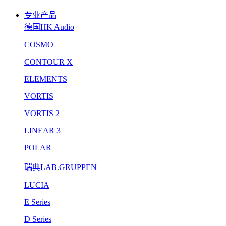
专业产品
德国HK Audio
COSMO
CONTOUR X
ELEMENTS
VORTIS
VORTIS 2
LINEAR 3
POLAR
瑞典LAB.GRUPPEN
LUCIA
E Series
D Series