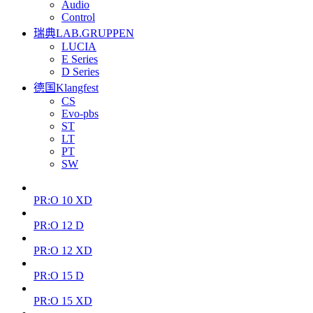
Audio
Control
瑞典LAB.GRUPPEN
LUCIA
E Series
D Series
德国Klangfest
CS
Evo-pbs
ST
LT
PT
SW
PR:O 10 XD
PR:O 12 D
PR:O 12 XD
PR:O 15 D
PR:O 15 XD