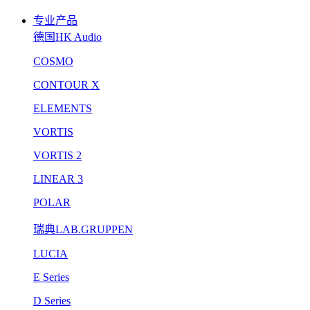
专业产品
德国HK Audio
COSMO
CONTOUR X
ELEMENTS
VORTIS
VORTIS 2
LINEAR 3
POLAR
瑞典LAB.GRUPPEN
LUCIA
E Series
D Series