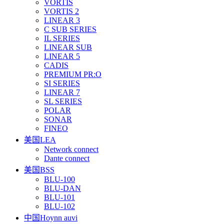
VORTIS
VORTIS 2
LINEAR 3
C SUB SERIES
IL SERIES
LINEAR SUB
LINEAR 5
CADIS
PREMIUM PR:O
SI SERIES
LINEAR 7
SL SERIES
POLAR
SONAR
FINEO
美国LEA
Network connect
Dante connect
美国BSS
BLU-100
BLU-DAN
BLU-101
BLU-102
中国Hoynn auvi