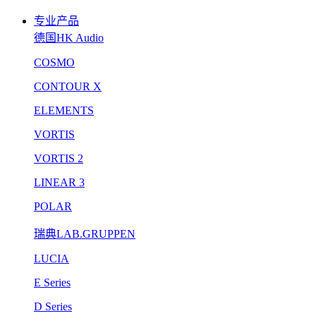
专业产品
德国HK Audio
COSMO
CONTOUR X
ELEMENTS
VORTIS
VORTIS 2
LINEAR 3
POLAR
瑞典LAB.GRUPPEN
LUCIA
E Series
D Series