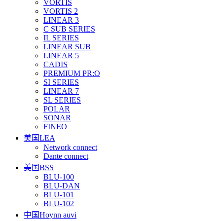
VORTIS
VORTIS 2
LINEAR 3
C SUB SERIES
IL SERIES
LINEAR SUB
LINEAR 5
CADIS
PREMIUM PR:O
SI SERIES
LINEAR 7
SL SERIES
POLAR
SONAR
FINEO
美国LEA
Network connect
Dante connect
美国BSS
BLU-100
BLU-DAN
BLU-101
BLU-102
中国Hoynn auvi