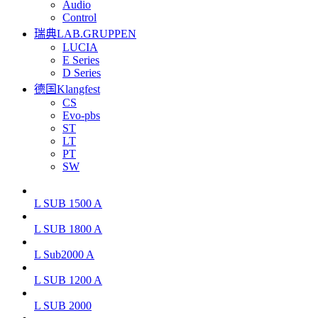
Audio
Control
瑞典LAB.GRUPPEN
LUCIA
E Series
D Series
德国Klangfest
CS
Evo-pbs
ST
LT
PT
SW
L SUB 1500 A
L SUB 1800 A
L Sub2000 A
L SUB 1200 A
L SUB 2000